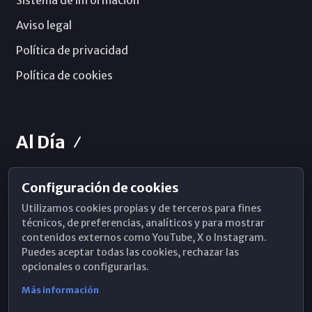
Aviso legal
Política de privacidad
Política de cookies
Al Día
Configuración de cookies
Horarios de Misa
Utilizamos cookies propias y de terceros para fines
Hemeroteca
técnicos, de preferencias, analíticos y para mostrar
contenidos externos como YouTube, X o Instagram.
WhatsApp
Puedes aceptar todas las cookies, rechazar las
opcionales o configurarlas.
Más información