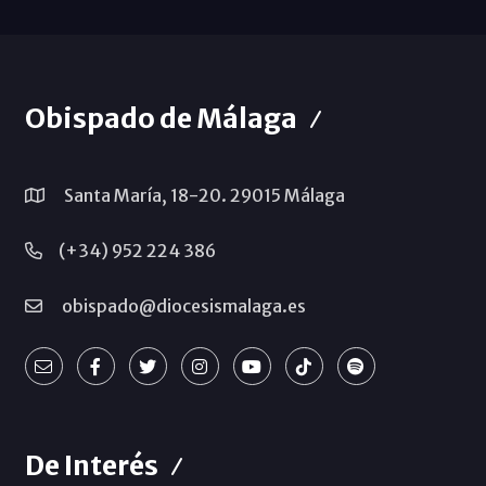
Obispado de Málaga
Santa María, 18-20. 29015 Málaga
(+34) 952 224 386
obispado@diocesismalaga.es
De Interés