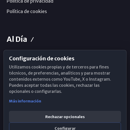
Política de privacidad
Política de cookies
Al Día
Configuración de cookies
Horarios de Misa
Utilizamos cookies propias y de terceros para fines
Hemeroteca
técnicos, de preferencias, analíticos y para mostrar
contenidos externos como YouTube, X o Instagram.
WhatsApp
Puedes aceptar todas las cookies, rechazar las
opcionales o configurarlas.
Más información
Rechazar opcionales
Configurar