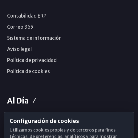
Contabilidad ERP
Correo 365
Sistema de información
Aviso legal
Política de privacidad
Política de cookies
Al Día
Configuración de cookies
Horarios de Misa
Utilizamos cookies propias y de terceros para fines
Hemeroteca
técnicos, de preferencias, analíticos y para mostrar