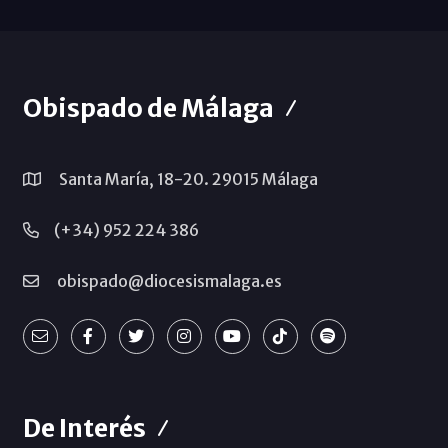
Obispado de Málaga
Santa María, 18-20. 29015 Málaga
(+34) 952 224 386
obispado@diocesismalaga.es
De Interés