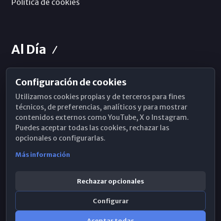
Política de cookies
Al Día
Configuración de cookies
Horarios de Misa
Utilizamos cookies propias y de terceros para fines
Hemeroteca
técnicos, de preferencias, analíticos y para mostrar
contenidos externos como YouTube, X o Instagram.
WhatsApp
Puedes aceptar todas las cookies, rechazar las
opcionales o configurarlas.
Más información
Rechazar opcionales
Configurar
Aceptar todas