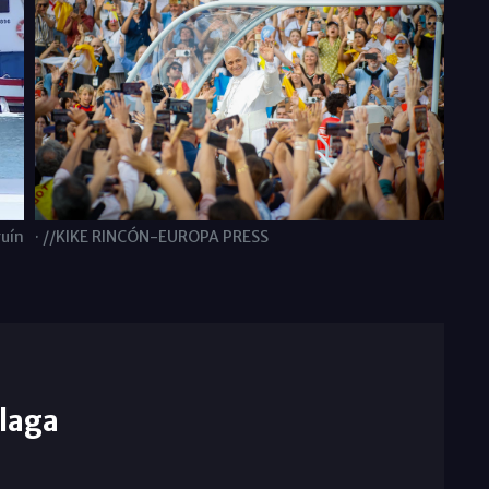
uín
· //KIKE RINCÓN-EUROPA PRESS
laga