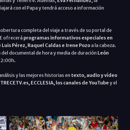
almas y Tenerife. Además,
Eva Fernández
, la
jará con el Papa y tendrá acceso a información
cobertura completa del viaje a través de su portal de
E ofrecerá
programas informativos especiales en
́ Luis Pérez, Raquel Caldas e Irene Pozo
a la cabeza.
n del documental de hora y media de duración
León
 22:00h.
nálisis y las mejores historias en
texto, audio y vídeo
 TRECETV.es, ECCLESIA, los canales de YouTube
y el