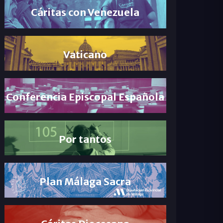
Cáritas con Venezuela
Vaticano
Conferencia Episcopal Española
Por tantos
Plan Málaga Sacra