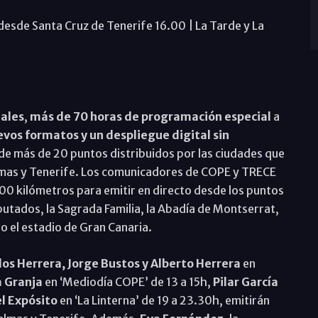
 desde Santa Cruz de Tenerife 16.00 | La Tarde y La
ales
,
más de 70 horas de programación especial
a
vos formatos y un despliegue digital sin
de más de 20 puntos distribuidos por las ciudades que
almas y Tenerife. Los comunicadores de COPE y TRECE
000 kilómetros para emitir en directo desde los puntos
putados, la Sagrada Familia, la Abadía de Montserrat,
 o el estadio de Gran Canaria.
los Herrera, Jorge Bustos y Alberto Herrera
en
la Granja
en ‘Mediodía COPE’ de 13 a 15h,
Pilar García
l Expósito
en ‘La Linterna’ de 19 a 23.30h, emitirán