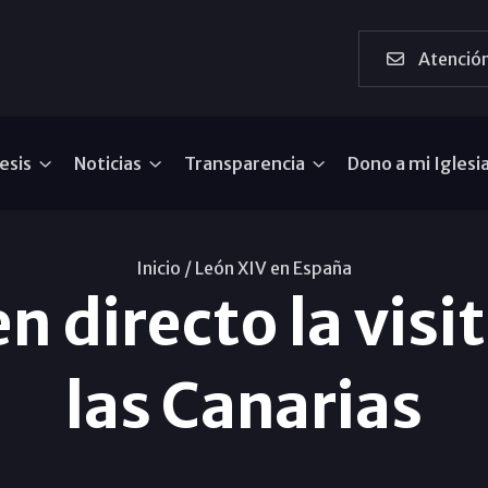
Atención
esis
Noticias
Transparencia
Dono a mi Iglesi
Inicio /
León XIV en España
n directo la visi
las Canarias