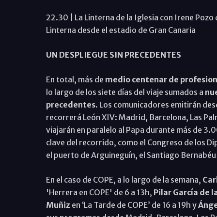
22.30 | La Linterna de la Iglesia con Irene Pozo
Linterna desde el estadio de Gran Canaria
UN DESPLIEGUE SIN PRECEDENTES
En total, más de
medio centenar de profesion
lo largo de los siete días del viaje sumados a
nue
precedentes
. Los comunicadores emitirán des
recorrerá León XIV: Madrid, Barcelona, Las P
viajarán en paralelo al Papa durante más de 3.
clave del recorrido, como el Congreso de los Di
el puerto de Arguineguín, el Santiago Bernabéu
En el caso de COPE, a lo largo de la semana,
Car
'Herrera en COPE' de 6 a 13h,
Pilar García de 
Muñiz
en ‘La Tarde de COPE’ de 16 a 19h y
Ánge