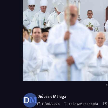
S
Diócesis Málaga
11/06/2026
León XIV en España
|