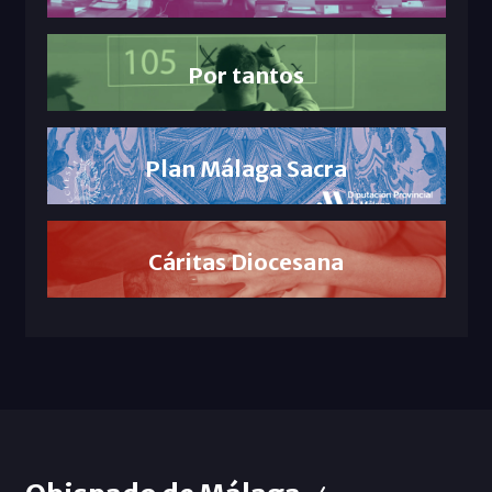
Por tantos
Plan Málaga Sacra
Cáritas Diocesana