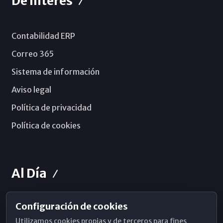
De Interés
Contabilidad ERP
Correo 365
Sistema de información
Aviso legal
Política de privacidad
Política de cookies
Al Día
Configuración de cookies
Horarios de Misa
Utilizamos cookies propias y de terceros para fines