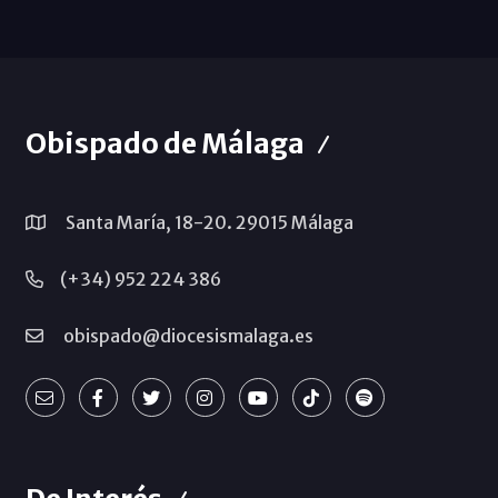
Obispado de Málaga
Santa María, 18-20. 29015 Málaga
(+34) 952 224 386
obispado@diocesismalaga.es