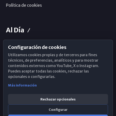
Política de cookies
Al Día
Configuración de cookies
Horarios de Misa
Utilizamos cookies propias y de terceros para fines
Hemeroteca
técnicos, de preferencias, analíticos y para mostrar
contenidos externos como YouTube, X o Instagram.
WhatsApp
Puedes aceptar todas las cookies, rechazar las
opcionales o configurarlas.
Más información
Rechazar opcionales
Configurar