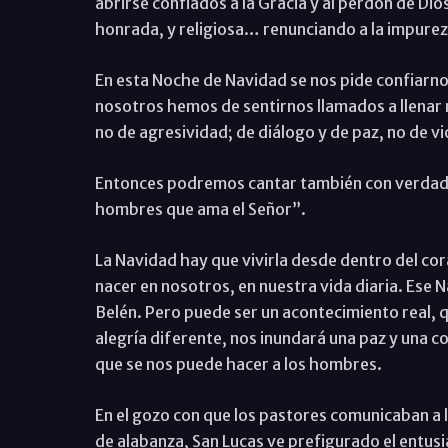
abrirse confiados a la Gracia y al perdón de Dio
honrada, y religiosa… renunciando a la impureza
En esta Noche de Navidad se nos pide confiarnos
nosotros hemos de sentirnos llamados a llenar
no de agresividad; de diálogo y de paz, no de vi
Entonces podremos cantar también con verdad: “Gl
hombres que ama el Señor”.
La Navidad hay que vivirla desde dentro del co
nacer en nosotros, en nuestra vida diaria. Ese N
Belén. Pero puede ser un acontecimiento real, q
alegría diferente, nos inundará una paz y una c
que se nos puede hacer a los hombres.
En el gozo con que los pastores comunicaban a 
de alabanza, San Lucas ve prefigurado el entusi