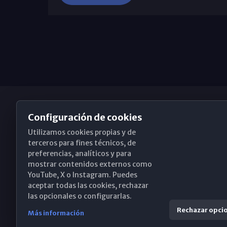
Configuración de cookies
Utilizamos cookies propias y de
Obispado de Málaga
terceros para fines técnicos, de
preferencias, analíticos y para
mostrar contenidos externos como
YouTube, X o Instagram. Puedes
Santa María, 18-20. 29015 Málaga
aceptar todas las cookies, rechazar
las opcionales o configurarlas.
(+34) 952 224 386
Rechazar opci
Más información