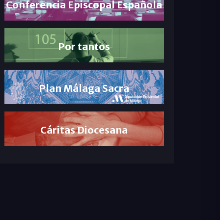
Conferencia Episcopal Española
Por tantos
Plan Málaga Sacra
Cáritas Diocesana