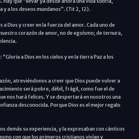
s. Hay que “llevar ya desde ahora una vida sobria,
 y a los deseos mundanos”. (Tit 2, 12).
 a Dios y creer en la fuerza del amor. Cada uno de
 nuestro corazón de amor, no de egoísmo; de ternura,
olencia.
oria a Dios en los cielos y en la tierra Paz a los
razón, atreviéndonos a creer que Dios puede volver a
acimiento será pobre, débil, frágil, como fue el de
ue nos hará felices. Y se despertará en nosotros una
onfianza desconocida. Porque Dios es el mejor regalo
los demás su experiencia, y la expresaban con cánticos
asmo con que los primeros cristianos vivían y