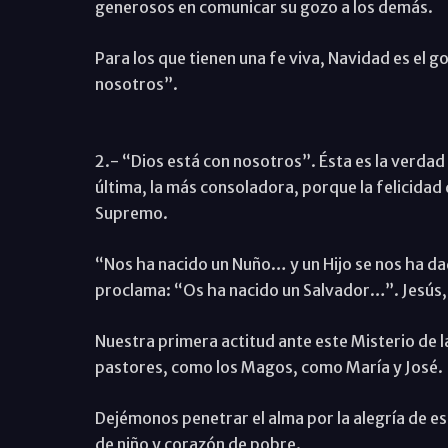
generosos en comunicar su gozo a los demás.
Para los que tienen una fe viva, Navidad es el g
nosotros”.
2.- “Dios está con nosotros”. Ésta es la verdad
última, la más consoladora, porque la felicidad 
Supremo.
“Nos ha nacido un Nuño… y un Hijo se nos ha dad
proclama: “Os ha nacido un Salvador…”. Jesús, 
Nuestra primera actitud ante este Misterio de 
pastores, como los Magos, como María y José.
Dejémonos penetrar el alma por la alegría de es
de niño y corazón de pobre.