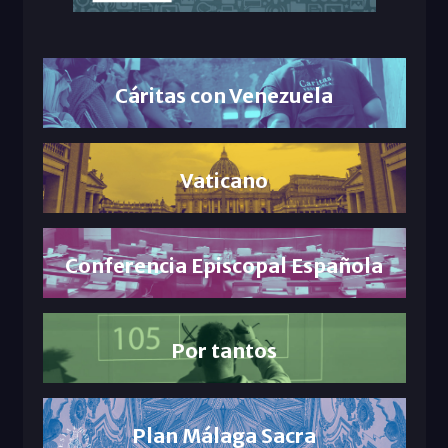
Cáritas con Venezuela
Vaticano
Conferencia Episcopal Española
Por tantos
Plan Málaga Sacra