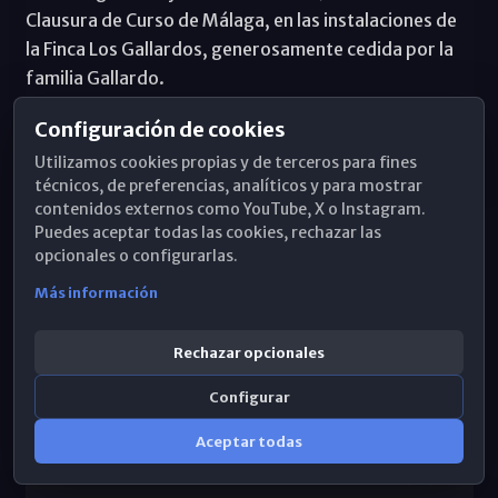
Clausura de Curso de Málaga, en las instalaciones de
la Finca Los Gallardos, generosamente cedida por la
familia Gallardo.
Configuración de cookies
Utilizamos cookies propias y de terceros para fines
técnicos, de preferencias, analíticos y para mostrar
contenidos externos como YouTube, X o Instagram.
Puedes aceptar todas las cookies, rechazar las
Secciones
opcionales o configurarlas.
Más información
Prioridades pastorales
Agenda
Rechazar opcionales
Delegaciones y departamentos
Configurar
Residencias diocesanas
Aceptar todas
Hemeroteca