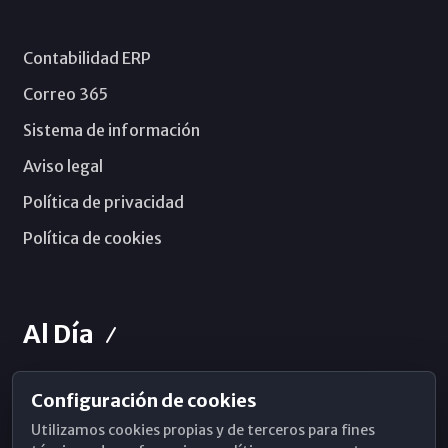
Contabilidad ERP
Correo 365
Sistema de información
Aviso legal
Política de privacidad
Política de cookies
Al Día
Configuración de cookies
Horarios de Misa
Utilizamos cookies propias y de terceros para fines
Hemeroteca