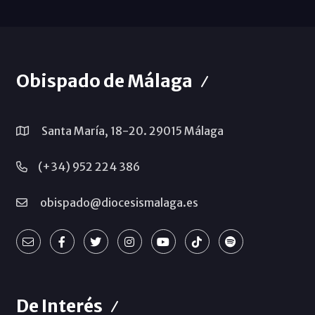
Obispado de Málaga
Santa María, 18-20. 29015 Málaga
(+34) 952 224 386
obispado@diocesismalaga.es
De Interés