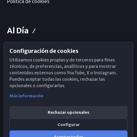
Política de cookies
Al Día
Configuración de cookies
Horarios de Misa
Utilizamos cookies propias y de terceros para fines
Hemeroteca
técnicos, de preferencias, analíticos y para mostrar
contenidos externos como YouTube, X o Instagram.
WhatsApp
Puedes aceptar todas las cookies, rechazar las
opcionales o configurarlas.
Más información
Rechazar opcionales
Configurar
Aceptar todas