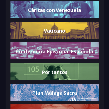
Cáritas con Venezuela
Vaticano
Conferencia Episcopal Española
Por tantos
Plan Málaga Sacra