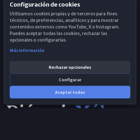
Configuración de cookies
Horarios de Misa
Utilizamos cookies propias y de terceros para fines
Hemeroteca
técnicos, de preferencias, analíticos y para mostrar
contenidos externos como YouTube, X o Instagram.
WhatsApp
Puedes aceptar todas las cookies, rechazar las
opcionales o configurarlas.
Más información
Rechazar opcionales
Configurar
Aceptar todas
Consulta IA
×
© 2026 Obispado de Málaga
Selecciona el área y realiza tu consulta