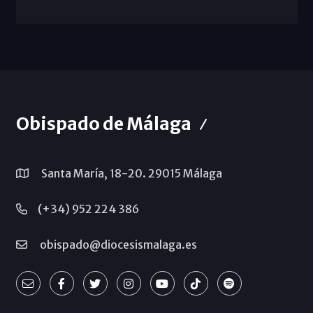
Obispado de Málaga
Santa María, 18-20. 29015 Málaga
(+34) 952 224 386
obispado@diocesismalaga.es