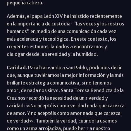
pequeña cabeza.
Además, el papa León XIV ha insistido recientemente
en la importancia de custodiar “las voces y los rostros
humanos” en medio de una comunicación cada vez
más acelerada y tecnológica. En este contexto, los
creyentes estamos llamados a encontrarnos y
dialogar desde la serenidad y la humildad.
Caridad
. Parafraseando a san Pablo, podemos decir
que, aunque tuviéramos la mejor información y la más
brillante estrategia comunicativa, si no tenemos
amor, de nada nos sirve. Santa Teresa Benedicta de la
Cruz nos recordó la necesidad de unir verdad y
caridad: «No aceptéis como verdad nada que carezca
de amor. Y no aceptéis como amor nada que carezca
de verdad». También la verdad, cuando la usamos
como un arma arrojadiza, puede herir a nuestro