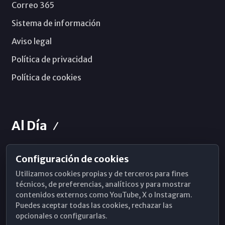
Correo 365
Sistema de información
Aviso legal
Política de privacidad
Política de cookies
Al Día
Configuración de cookies
Horarios de Misa
Utilizamos cookies propias y de terceros para fines
Hemeroteca
técnicos, de preferencias, analíticos y para mostrar
contenidos externos como YouTube, X o Instagram.
WhatsApp
Puedes aceptar todas las cookies, rechazar las
opcionales o configurarlas.