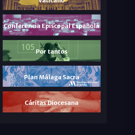
Conferencia Episcopal Española
Por tantos
Plan Málaga Sacra
Cáritas Diocesana