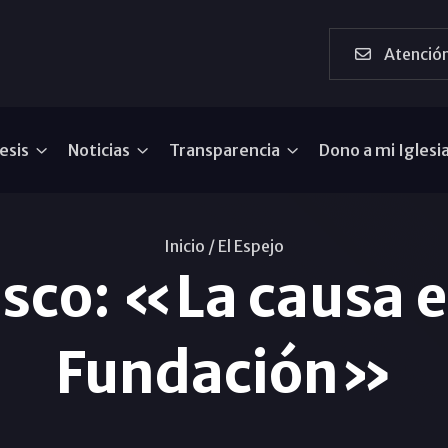
Atención
esis
Noticias
Transparencia
Dono a mi Iglesi
Inicio /
El Espejo
co: «La causa e
Fundación»