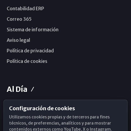
Contabilidad ERP
Correo 365
Sistema de información
Aviso legal
Política de privacidad
Política de cookies
Al Día
Configuración de cookies
Horarios de Misa
Utilizamos cookies propias y de terceros para fines
Hemeroteca
técnicos, de preferencias, analíticos y para mostrar
contenidos externos como YouTube, X o Instagram.
WhatsApp