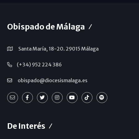
Obispado de Málaga
Santa María, 18-20. 29015 Málaga
(+34) 952 224 386
obispado@diocesismalaga.es
De Interés