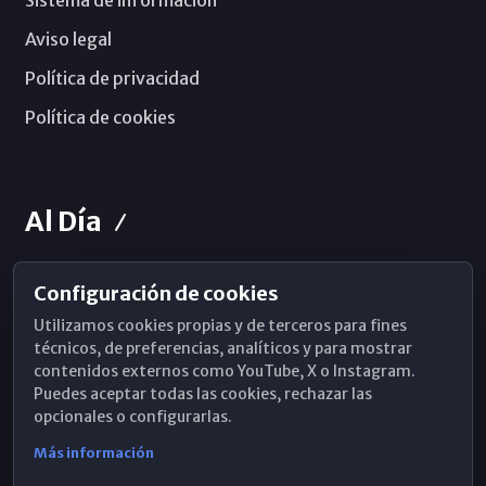
Sistema de información
Aviso legal
Política de privacidad
Política de cookies
Al Día
Configuración de cookies
Horarios de Misa
Utilizamos cookies propias y de terceros para fines
Hemeroteca
técnicos, de preferencias, analíticos y para mostrar
contenidos externos como YouTube, X o Instagram.
WhatsApp
Puedes aceptar todas las cookies, rechazar las
opcionales o configurarlas.
Más información