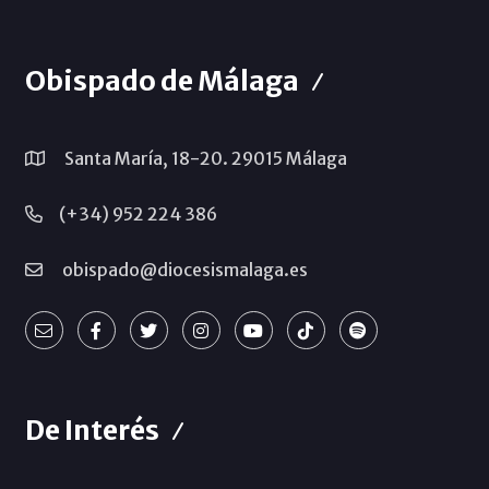
Obispado de Málaga
Santa María, 18-20. 29015 Málaga
(+34) 952 224 386
obispado@diocesismalaga.es
De Interés