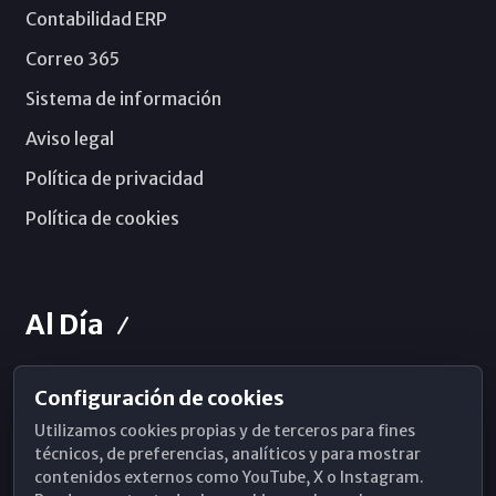
Contabilidad ERP
Correo 365
Sistema de información
Aviso legal
Política de privacidad
Política de cookies
Al Día
Configuración de cookies
Horarios de Misa
Utilizamos cookies propias y de terceros para fines
Hemeroteca
técnicos, de preferencias, analíticos y para mostrar
contenidos externos como YouTube, X o Instagram.
WhatsApp