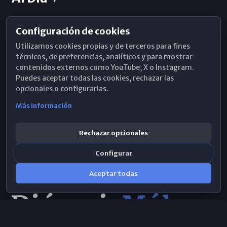
Configuración de cookies
Horarios de Misa
Utilizamos cookies propias y de terceros para fines
Hemeroteca
técnicos, de preferencias, analíticos y para mostrar
contenidos externos como YouTube, X o Instagram.
WhatsApp
Puedes aceptar todas las cookies, rechazar las
opcionales o configurarlas.
Más información
Rechazar opcionales
Configurar
Aceptar todas
Consulta IA
×