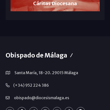
Cáritas Diocesana
Obispado de Málaga
Santa María, 18-20. 29015 Málaga
(+34) 952 224 386
obispado@diocesismalaga.es