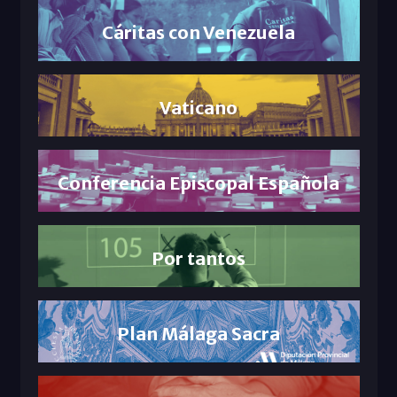
Cáritas con Venezuela
Vaticano
Conferencia Episcopal Española
Por tantos
Plan Málaga Sacra