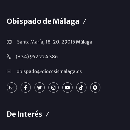
Obispado de Málaga
Santa María, 18-20. 29015 Málaga
(+34) 952 224 386
obispado@diocesismalaga.es
De Interés