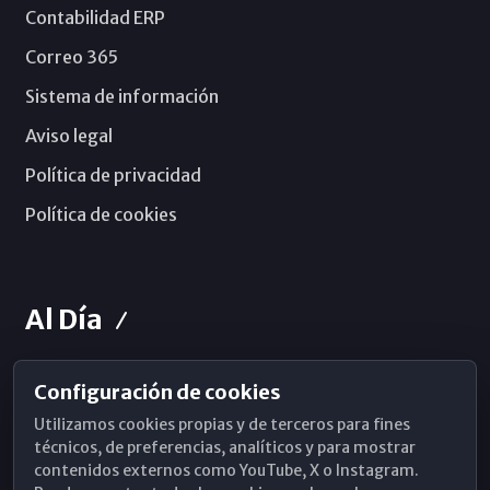
Contabilidad ERP
Correo 365
Sistema de información
Aviso legal
Política de privacidad
Política de cookies
Al Día
Configuración de cookies
Horarios de Misa
Utilizamos cookies propias y de terceros para fines
Hemeroteca
técnicos, de preferencias, analíticos y para mostrar
contenidos externos como YouTube, X o Instagram.
WhatsApp