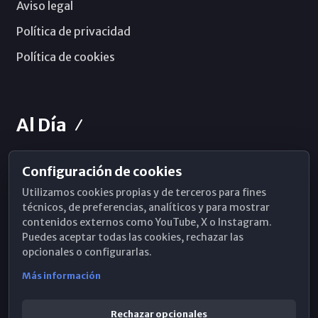
Aviso legal
Política de privacidad
Política de cookies
Al Día
Configuración de cookies
Horarios de Misa
Utilizamos cookies propias y de terceros para fines
Hemeroteca
técnicos, de preferencias, analíticos y para mostrar
contenidos externos como YouTube, X o Instagram.
WhatsApp
Puedes aceptar todas las cookies, rechazar las
opcionales o configurarlas.
Más información
Rechazar opcionales