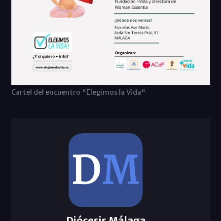
Cartel del encuentro "Elegimos la Vida"
Diócesis Málaga