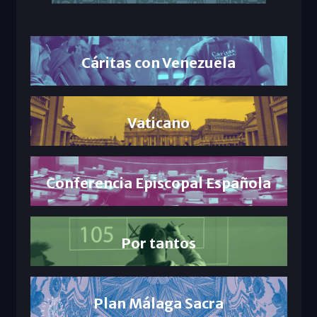
Cáritas con Venezuela
Vaticano
Conferencia Episcopal Española
Por tantos
Plan Málaga Sacra