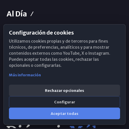
Al Día
Configuración de cookies
Horarios de Misa
Utilizamos cookies propias y de terceros para fines
Hemeroteca
técnicos, de preferencias, analíticos y para mostrar
contenidos externos como YouTube, X o Instagram.
WhatsApp
Puedes aceptar todas las cookies, rechazar las
opcionales o configurarlas.
Más información
Rechazar opcionales
Configurar
Aceptar todas