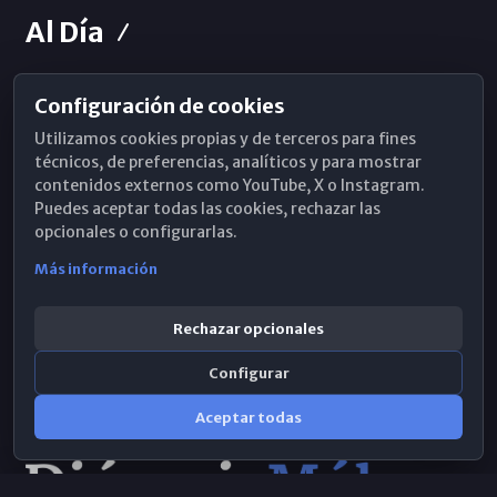
Al Día
Configuración de cookies
Horarios de Misa
Utilizamos cookies propias y de terceros para fines
Hemeroteca
técnicos, de preferencias, analíticos y para mostrar
contenidos externos como YouTube, X o Instagram.
WhatsApp
Puedes aceptar todas las cookies, rechazar las
opcionales o configurarlas.
Más información
Rechazar opcionales
Configurar
Aceptar todas