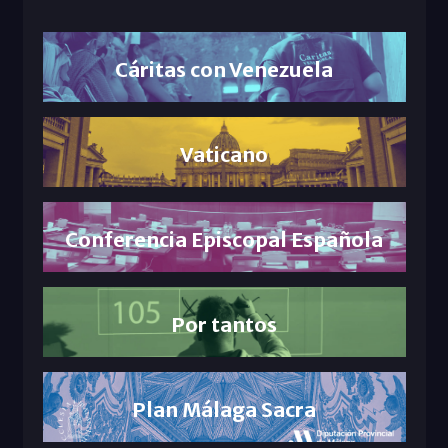
Cáritas con Venezuela
Vaticano
Conferencia Episcopal Española
Por tantos
Plan Málaga Sacra