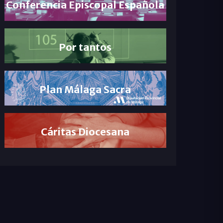
Conferencia Episcopal Española
Por tantos
Plan Málaga Sacra
Cáritas Diocesana