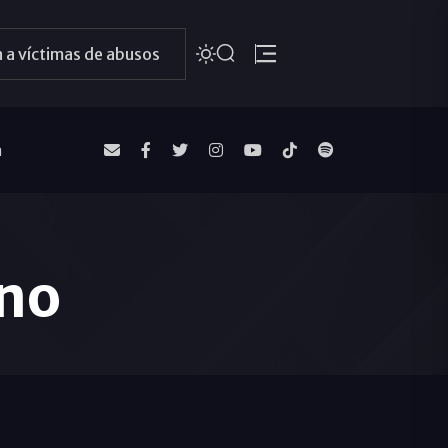
 a víctimas de abusos
a
ano