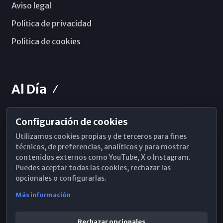
Aviso legal
Política de privacidad
Política de cookies
Al Día
Configuración de cookies
Horarios de Misa
Utilizamos cookies propias y de terceros para fines
Hemeroteca
técnicos, de preferencias, analíticos y para mostrar
contenidos externos como YouTube, X o Instagram.
WhatsApp
Puedes aceptar todas las cookies, rechazar las
opcionales o configurarlas.
Más información
Rechazar opcionales