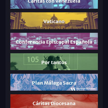
Cáritas con Venezuela
Vaticano
Conferencia Episcopal Española
Por tantos
Plan Málaga Sacra
Cáritas Diocesana