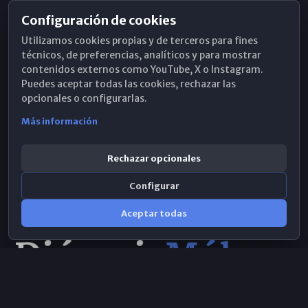
Configuración de cookies
Horarios de Misa
Utilizamos cookies propias y de terceros para fines
Hemeroteca
técnicos, de preferencias, analíticos y para mostrar
contenidos externos como YouTube, X o Instagram.
WhatsApp
Puedes aceptar todas las cookies, rechazar las
opcionales o configurarlas.
Más información
Rechazar opcionales
Configurar
Aceptar todas
Consulta IA
×
© 2026 Obispado de Málaga
Selecciona el área y realiza tu consulta