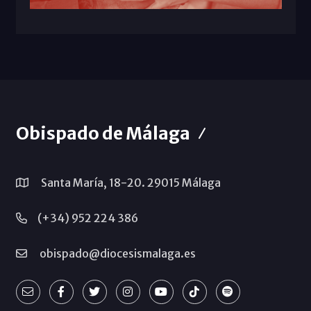
Obispado de Málaga
Santa María, 18-20. 29015 Málaga
(+34) 952 224 386
obispado@diocesismalaga.es