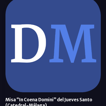
Misa “In Coena Domini” del Jueves Santo
(Catedral-Málaga).