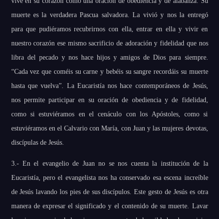
vive en su corazón como una oración de obediencia y de alabanza. Su
muerte es la verdadera Pascua salvadora. La vivió y nos la entregó
para que pudiéramos recubrirnos con ella, entrar en ella y vivir en
nuestro corazón ese mismo sacrificio de adoración y fidelidad que nos
libra del pecado y nos hace hijos y amigos de Dios para siempre.
“Cada vez que coméis su carne y bebéis su sangre recordáis su muerte
hasta que vuelva”. La Eucaristía nos hace contemporáneos de Jesús,
nos permite participar en su oración de obediencia y de fidelidad,
como si estuviéramos en el cenáculo con los Apóstoles, como si
estuviéramos en el Calvario con María, con Juan y las mujeres devotas,
discípulas de Jesús.
3.- En el evangelio de Juan no se nos cuenta la institución de la
Eucaristía, pero el evangelista nos ha conservado esa escena increíble
de Jesús lavando los pies de sus discípulos. Este gesto de Jesús es otra
manera de expresar el significado y el contenido de su muerte. Lavar