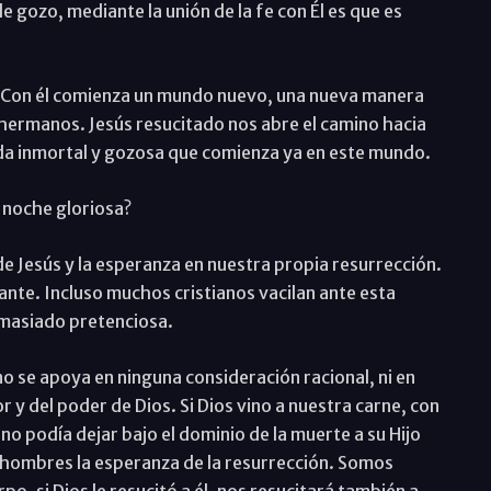
 gozo, mediante la unión de la fe con Él es que es
n. Con él comienza un mundo nuevo, una nueva manera
s hermanos. Jesús resucitado nos abre el camino hacia
ida inmortal y gozosa que comienza ya en este mundo.
 noche gloriosa?
de Jesús y la esperanza en nuestra propia resurrección.
ante. Incluso muchos cristianos vacilan ante esta
emasiado pretenciosa.
o se apoya en ninguna consideración racional, ni en
 y del poder de Dios. Si Dios vino a nuestra carne, con
s no podía dejar bajo el dominio de la muerte a su Hijo
os hombres la esperanza de la resurrección. Somos
 si Dios le resucitó a él, nos resucitará también a