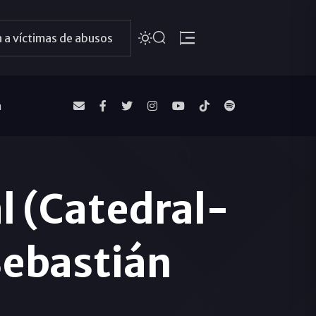
 a víctimas de abusos
a
l (Catedral-
Sebastián