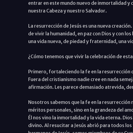
entrar en este mundo nuevo de inmortalidad y de
nuestra Cabeza y nuestro Salvador.
La resurrección de Jesús es una nueva creació
de vivir la humanidad, en paz con Dios y con lo
una vida nueva, de piedad y fraternidad, una v
¿Cómo tenemos que vivir la celebración de esta
Primero, fortaleciendo la fe en la resurrección 
Fuera del cristianismo nadie cree en nada semej
afirmación. Les parece demasiado atrevida, d
Nosotros sabemos que la fe en la resurrección n
méritos personales, sino en la grandeza del amor
Él nos vino la inmortalidad y la vida eterna. Dio
divino. Al resucitar a Jesús abrió para todos l
hermanos de Jesús, somos miembros de su Cuerpo,