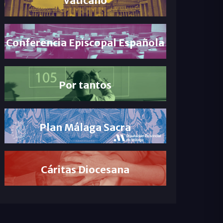
Conferencia Episcopal Española
Por tantos
Plan Málaga Sacra
Cáritas Diocesana