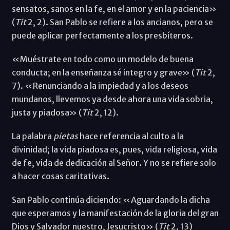
sensatos, sanos en la fe, en el amor y en la paciencia»
(
Tit
2, 2). San Pablo se refiere a los ancianos, pero se
puede aplicar perfectamente a los presbíteros.
«Muéstrate en todo como un modelo de buena
conducta; en la enseñanza sé íntegro y grave» (
Tit
2,
7). «Renunciando a la impiedad y a los deseos
mundanos, llevemos ya desde ahora una vida sobria,
justa y piadosa» (
Tit
2, 12).
La palabra
pietas
hace referencia al culto a la
divinidad; la vida piadosa es, pues, vida religiosa, vida
de fe, vida de dedicación al Señor. Y no se refiere solo
a hacer cosas caritativas.
San Pablo continúa diciendo: «Aguardando la dicha
que esperamos y la manifestación de la gloria del gran
Dios y Salvador nuestro, Jesucristo» (
Tit
2, 13)