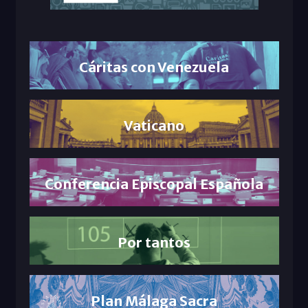
Cáritas con Venezuela
Vaticano
Conferencia Episcopal Española
Por tantos
Plan Málaga Sacra