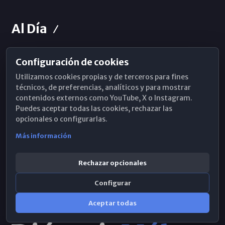
Al Día
Configuración de cookies
Horarios de Misa
Utilizamos cookies propias y de terceros para fines
Hemeroteca
técnicos, de preferencias, analíticos y para mostrar
contenidos externos como YouTube, X o Instagram.
WhatsApp
Puedes aceptar todas las cookies, rechazar las
opcionales o configurarlas.
Más información
Rechazar opcionales
Configurar
Aceptar todas