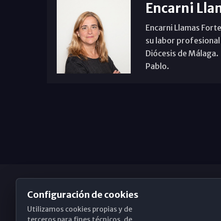
Encarni Lla
Encarni Llamas Forte
su labor profesional
Diócesis de Málaga. B
Pablo.
Configuración de cookies
Utilizamos cookies propias y de
Obispado de Málaga
terceros para fines técnicos, de