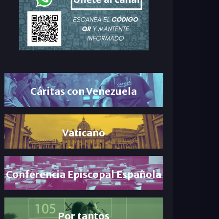
Cáritas con Venezuela
Vaticano
Conferencia Episcopal Española
Por tantos