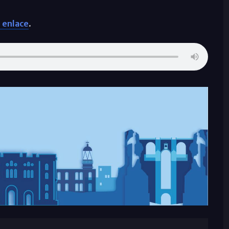
 enlace
.