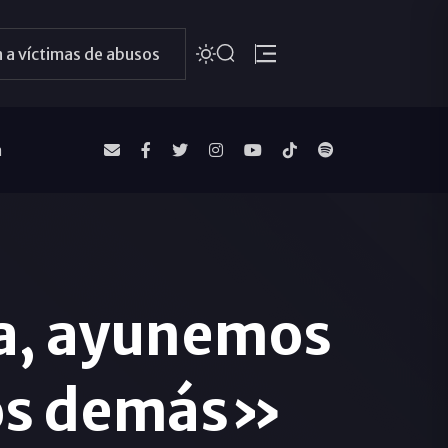
 a víctimas de abusos
a
ma, ayunemos
 los demás»