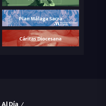
Plan Málaga Sacra
Cáritas Diocesana
Al Día