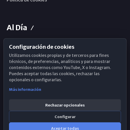
Al Día
Configuración de cookies
Horarios de Misa
Utilizamos cookies propias y de terceros para fines
Hemeroteca
técnicos, de preferencias, analíticos y para mostrar
contenidos externos como YouTube, X o Instagram.
WhatsApp
Puedes aceptar todas las cookies, rechazar las
opcionales o configurarlas.
Más información
Rechazar opcionales
Configurar
Aceptar todas