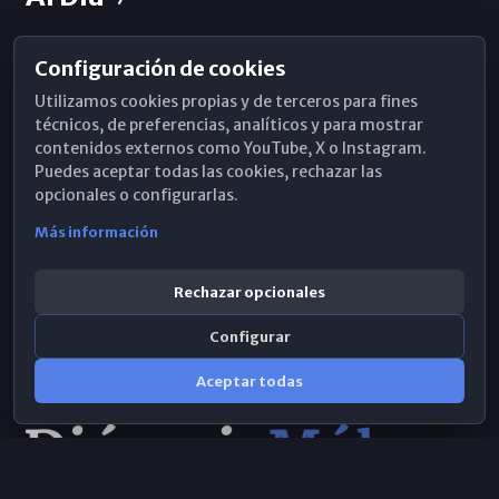
Configuración de cookies
Horarios de Misa
Utilizamos cookies propias y de terceros para fines
Hemeroteca
técnicos, de preferencias, analíticos y para mostrar
contenidos externos como YouTube, X o Instagram.
WhatsApp
Puedes aceptar todas las cookies, rechazar las
opcionales o configurarlas.
Más información
Rechazar opcionales
Configurar
Aceptar todas
Consulta IA
×