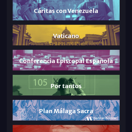
Cáritas con Venezuela
Vaticano
Conferencia Episcopal Española
Por tantos
Plan Málaga Sacra