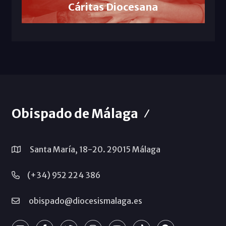
Cáritas Diocesana
Obispado de Málaga
Santa María, 18-20. 29015 Málaga
(+34) 952 224 386
obispado@diocesismalaga.es