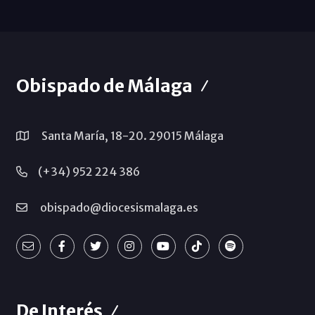
Obispado de Málaga
Santa María, 18-20. 29015 Málaga
(+34) 952 224 386
obispado@diocesismalaga.es
De Interés