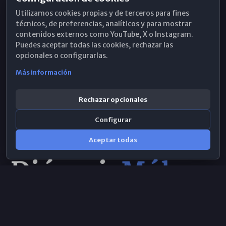
Horarios de Misa
Utilizamos cookies propias y de terceros para fines
Hemeroteca
técnicos, de preferencias, analíticos y para mostrar
contenidos externos como YouTube, X o Instagram.
WhatsApp
Puedes aceptar todas las cookies, rechazar las
opcionales o configurarlas.
Más información
Rechazar opcionales
Configurar
Aceptar todas
Consulta IA
×
© 2026 Obispado de Málaga
Selecciona el área y realiza tu consulta