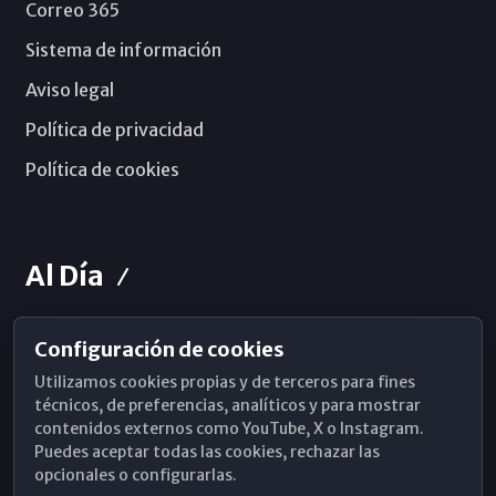
Correo 365
Sistema de información
Aviso legal
Política de privacidad
Política de cookies
Al Día
Configuración de cookies
Horarios de Misa
Utilizamos cookies propias y de terceros para fines
Hemeroteca
técnicos, de preferencias, analíticos y para mostrar
contenidos externos como YouTube, X o Instagram.
WhatsApp
Puedes aceptar todas las cookies, rechazar las
opcionales o configurarlas.