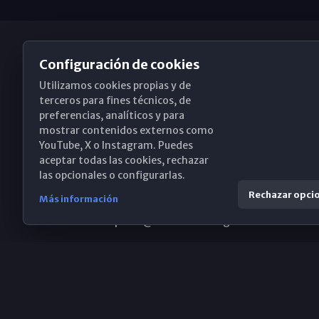
Configuración de cookies
Utilizamos cookies propias y de
Obispado de Málaga
terceros para fines técnicos, de
preferencias, analíticos y para
mostrar contenidos externos como
YouTube, X o Instagram. Puedes
Santa María, 18-20. 29015 Málaga
aceptar todas las cookies, rechazar
las opcionales o configurarlas.
(+34) 952 224 386
Rechazar opci
Más información
obispado@diocesismalaga.es