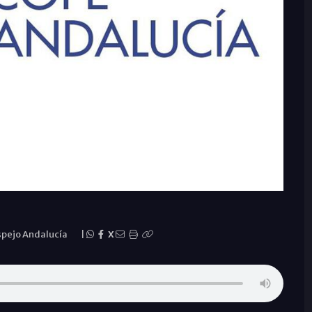
spejo Andalucía
|
X