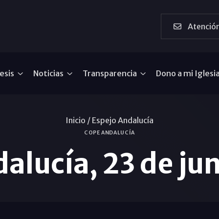
Atención
esis
Noticias
Transparencia
Dono a mi Iglesi
Inicio /
Espejo Andalucía
COPE ANDALUCÍA
alucía, 23 de ju