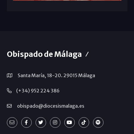
Obispado de Málaga
Santa María, 18-20. 29015 Málaga
(+34) 952 224 386
obispado@diocesismalaga.es