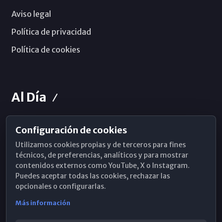
Aviso legal
Política de privacidad
Política de cookies
Al Día
Configuración de cookies
Horarios de Misa
Utilizamos cookies propias y de terceros para fines
Hemeroteca
técnicos, de preferencias, analíticos y para mostrar
contenidos externos como YouTube, X o Instagram.
WhatsApp
Puedes aceptar todas las cookies, rechazar las
opcionales o configurarlas.
Más información