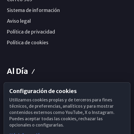
Sistema de información
Aviso legal
Política de privacidad
Política de cookies
Al Día
Configuración de cookies
Horarios de Misa
Utilizamos cookies propias y de terceros para fines
Hemeroteca
técnicos, de preferencias, analíticos y para mostrar
contenidos externos como YouTube, X o Instagram.
WhatsApp
Puedes aceptar todas las cookies, rechazar las
opcionales o configurarlas.