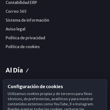
Contabilidad ERP
Correo 365
Sistema de información
Aviso legal
Política de privacidad
Política de cookies
Al Día
Configuración de cookies
Horarios de Misa
Utilizamos cookies propias y de terceros para fines
Hemeroteca
técnicos, de preferencias, analíticos y para mostrar
contenidos externos como YouTube, X o Instagram.
WhatsApp
Puedes aceptar todas las cookies, rechazar las