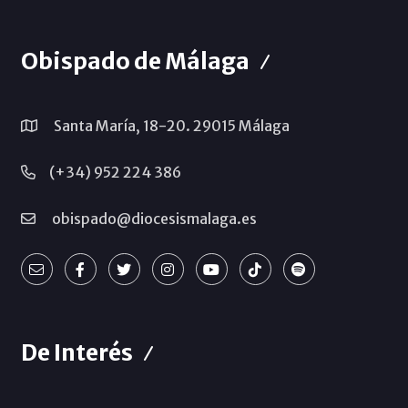
Obispado de Málaga
Santa María, 18-20. 29015 Málaga
(+34) 952 224 386
obispado@diocesismalaga.es
De Interés