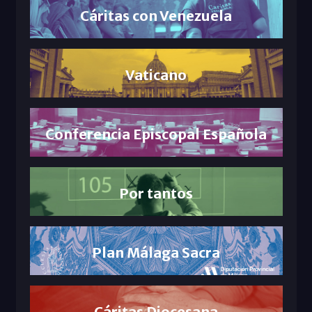
Cáritas con Venezuela
Vaticano
Conferencia Episcopal Española
Por tantos
Plan Málaga Sacra
Cáritas Diocesana