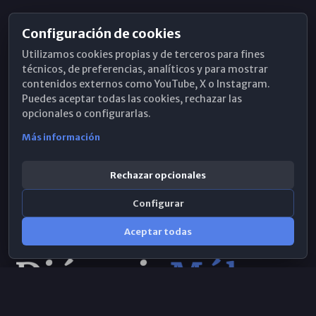
Configuración de cookies
Horarios de Misa
Utilizamos cookies propias y de terceros para fines
Hemeroteca
técnicos, de preferencias, analíticos y para mostrar
contenidos externos como YouTube, X o Instagram.
WhatsApp
Puedes aceptar todas las cookies, rechazar las
opcionales o configurarlas.
Más información
Rechazar opcionales
Configurar
Aceptar todas
Consulta IA
×