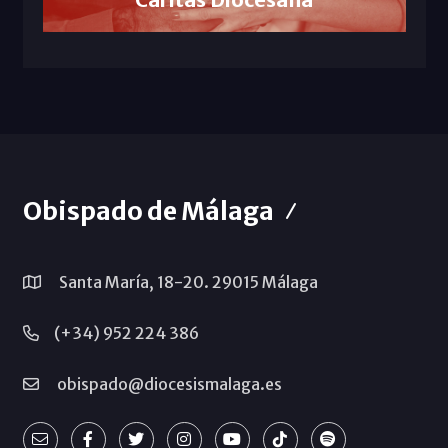
Obispado de Málaga
Santa María, 18-20. 29015 Málaga
(+34) 952 224 386
obispado@diocesismalaga.es