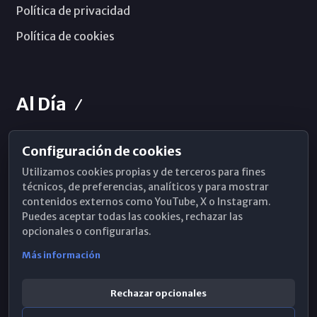
Política de privacidad
Política de cookies
Al Día
Configuración de cookies
Horarios de Misa
Utilizamos cookies propias y de terceros para fines
Hemeroteca
técnicos, de preferencias, analíticos y para mostrar
contenidos externos como YouTube, X o Instagram.
WhatsApp
Puedes aceptar todas las cookies, rechazar las
opcionales o configurarlas.
Más información
Rechazar opcionales