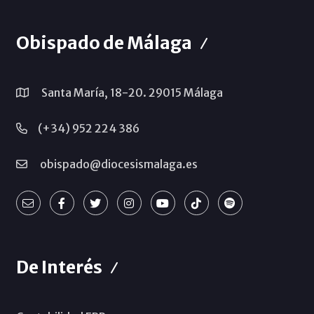
Obispado de Málaga
Santa María, 18-20. 29015 Málaga
(+34) 952 224 386
obispado@diocesismalaga.es
De Interés