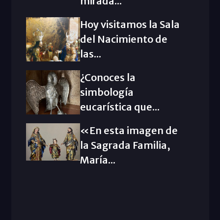
mirada...
Hoy visitamos la Sala
del Nacimiento de
las...
¿Conoces la
simbología
eucarística que...
«En esta imagen de
la Sagrada Familia,
María...