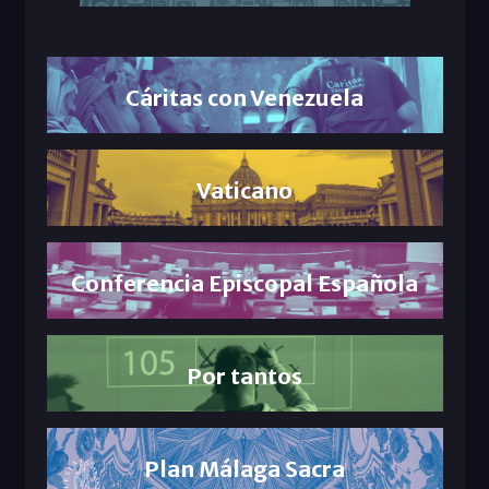
Cáritas con Venezuela
Vaticano
Conferencia Episcopal Española
Por tantos
Plan Málaga Sacra