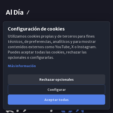
Al Día
Configuración de cookies
Horarios de Misa
Utilizamos cookies propias y de terceros para fines
Hemeroteca
técnicos, de preferencias, analíticos y para mostrar
contenidos externos como YouTube, X o Instagram.
WhatsApp
Puedes aceptar todas las cookies, rechazar las
opcionales o configurarlas.
Más información
Rechazar opcionales
Configurar
Aceptar todas