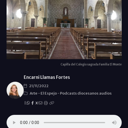
Capilla del Colegio sagrada Familia El Monte
Encarni Llamas Fortes
21/11/2022
Arte
-
El Espejo
-
Podcasts diocesanos audios
|
X