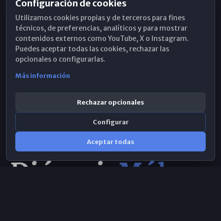
Configuración de cookies
Horarios de Misa
Utilizamos cookies propias y de terceros para fines
Hemeroteca
técnicos, de preferencias, analíticos y para mostrar
contenidos externos como YouTube, X o Instagram.
WhatsApp
Puedes aceptar todas las cookies, rechazar las
opcionales o configurarlas.
Más información
Rechazar opcionales
Configurar
Aceptar todas
Consulta IA
×
© 2026 Obispado de Málaga
Selecciona el área y realiza tu consulta